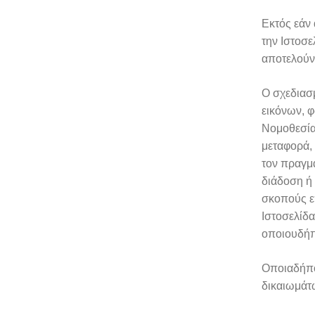
Εκτός εάν 
την Ιστοσε
αποτελούν 
Ο σχεδιασ
εικόνων, φ
Νομοθεσία
μεταφορά,
τον πραγμ
διάδοση ή
σκοπούς ε
Ιστοσελίδα
οποιουδήπ
Οποιαδήπο
δικαιωμάτ