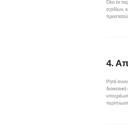
Όλο το πε
σχεδίων, 
προστατεύο
4. Α
Ρητά συνο
διοικητικ
υποχρέωση 
περίπτωση