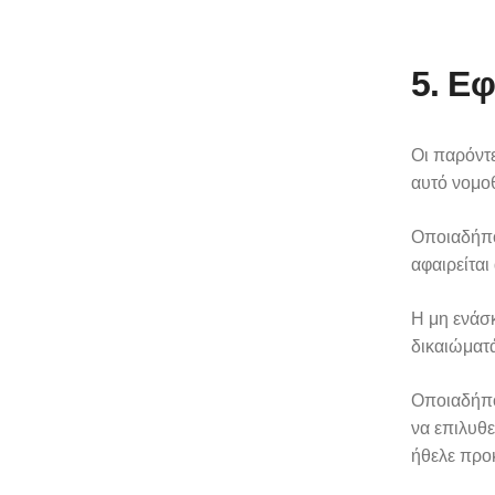
5. Ε
Οι παρόντε
αυτό νομοθ
Οποιαδήποτ
αφαιρείται
Η μη ενάσ
δικαιώματά
Οποιαδήποτ
να επιλυθε
ήθελε προκ