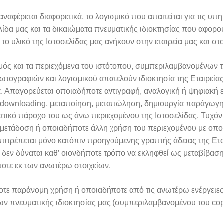
αναφέρεται διαφορετικά, το λογισμικό που απαιτείται για τις υπ
λίδα μας και τα δικαιώματα πνευματικής ιδιοκτησίας που αφορο
το υλικό της Ιστοσελίδας μας ανήκουν στην εταιρεία μας και 
μός και τα περιεχόμενα του ιστότοπου, συμπεριλαμβανομένων 
ωτογραφιών και λογισμικού αποτελούν ιδιοκτησία της Εταιρείας
. Απαγορεύεται οποιαδήποτε αντιγραφή, αναλογική ή ψηφιακή 
 downloading, μεταποίηση, μεταπώληση, δημιουργία παράγωγης
ατικό πάροχο του ως άνω περιεχομένου της Ιστοσελίδας. Τυχ
 μετάδοση ή οποιαδήποτε άλλη χρήση του περιεχομένου με οπο
πιτρέπεται μόνο κατόπιν προηγούμενης γραπτής άδειας της Ετα
 δεν δύναται καθ’ οιονδήποτε τρόπο να εκληφθεί ως μεταβίβασ
οτε εκ των ανωτέρω στοιχείων.
τε παράνομη χρήση ή οποιαδήποτε από τις ανωτέρω ενέργειε
ων πνευματικής ιδιοκτησίας μας (συμπεριλαμβανομένου του cop