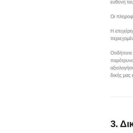
ευθύνη του
Οι πληροφο
Η επιχείρ
περιεχομέν
Οτιδήποτε
παρότρυνση
αξιολογήσο
δικής μας 
3. Δ